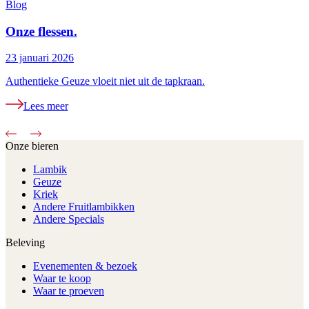
Blog
B
Onze flessen.
23 januari 2026
2
Authentieke Geuze vloeit niet uit de tapkraan.
H
Lees meer
Onze bieren
Lambik
Geuze
Kriek
Andere Fruitlambikken
Andere Specials
Beleving
Evenementen & bezoek
Waar te koop
Waar te proeven