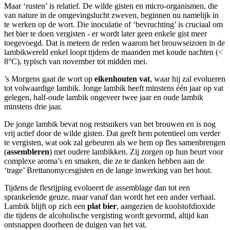
Maar ‘rusten’ is relatief. De wilde gisten en micro-organismen, die
van nature in de omgevingslucht zweven, beginnen nu namelijk in
te werken op de wort. Die inoculatie of ‘bevruchting’ is cruciaal om
het bier te doen vergisten - er wordt later geen enkele gist meer
toegevoegd. Dat is meteen de reden waarom het brouwseizoen in de
lambikwereld enkel loopt tijdens de maanden met koude nachten (<
8°C), typisch van november tot midden mei.
’s Morgens gaat de wort op
eikenhouten vat
, waar hij zal evolueren
tot volwaardige lambik. Jonge lambik heeft minstens één jaar op vat
gelegen, half-oude lambik ongeveer twee jaar en oude lambik
minstens drie jaar.
De jonge lambik bevat nog restsuikers van het brouwen en is nog
vrij actief door de wilde gisten. Dat geeft hem potentieel om verder
te vergisten, wat ook zal gebeuren als we hem op fles samenbrengen
(
assembleren
) met oudere lambikken. Zij zorgen op hun beurt voor
complexe aroma’s en smaken, die ze te danken hebben aan de
‘trage’ Brettanomycesgisten en de lange inwerking van het hout.
Tijdens de flesrijping evolueert de assemblage dan tot een
sprankelende geuze, maar vanaf dan wordt het een ander verhaal.
Lambik blijft op zich een
plat bier
, aangezien de koolstofdioxide
die tijdens de alcoholische vergisting wordt gevormd, altijd kan
ontsnappen doorheen de duigen van het vat.