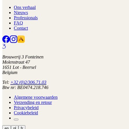
Ons verhaal
Nieuws
Professionals
FAQ
Contact
Brouwerij 3 Fonteinen
Molenstraat 47
1651 Lot - Beersel
Belgium
Tel:
+32 (0)2/306.71.03
Btw nr: BE0474.218.746
Algemene voorwaarden
Verzending en retour
Privacybeleid
Cookiebeleid
en
nl
fr