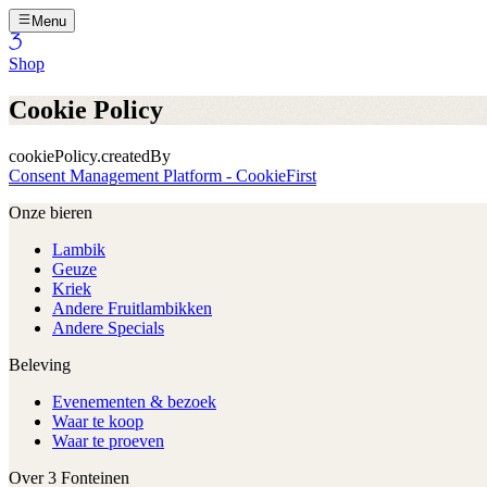
Menu
Shop
Cookie Policy
cookiePolicy.createdBy
Consent Management Platform - CookieFirst
Onze bieren
Lambik
Geuze
Kriek
Andere Fruitlambikken
Andere Specials
Beleving
Evenementen & bezoek
Waar te koop
Waar te proeven
Over 3 Fonteinen