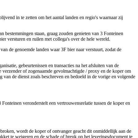
ijvend in te zetten om het aantal landen en regio's waarnaar zij
 van bestemmingen staan, graag zouden genieten van 3 Fonteinen
er versturen en ruilen met collega's over de hele wereld.
én van de genoemde landen waar 3F bier naar verstuurt, zodat de
nisatie, gebeurtenissen en transacties na het afsluiten van de
n de verzender of zogenaamde gevolmachtigde / proxy en de koper om
ing van de dienst zoals beschreven en bedoeld in de vorige en volgende
 3 Fonteinen veronderstelt een vertrouwensrelatie tussen de koper en
gebroken, wordt de koper of ontvanger geacht dit onmiddellijk aan de
pakket te weigeren en de schade of breuk op het leveringsdocument te