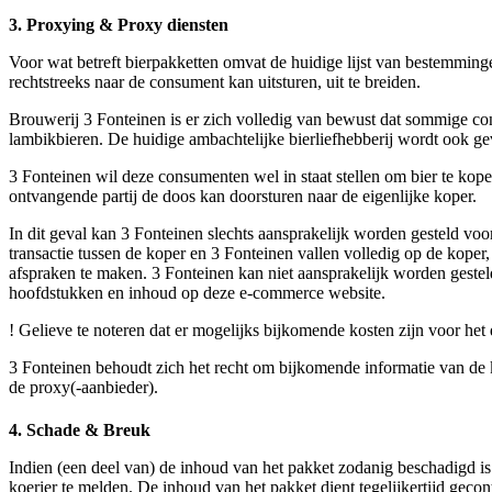
3. Proxying & Proxy diensten
Voor wat betreft bierpakketten omvat de huidige lijst van bestemmingen
rechtstreeks naar de consument kan uitsturen, uit te breiden.
Brouwerij 3 Fonteinen is er zich volledig van bewust dat sommige co
lambikbieren. De huidige ambachtelijke bierliefhebberij wordt ook gev
3 Fonteinen wil deze consumenten wel in staat stellen om bier te kope
ontvangende partij de doos kan doorsturen naar de eigenlijke koper.
In dit geval kan 3 Fonteinen slechts aansprakelijk worden gesteld voor
transactie tussen de koper en 3 Fonteinen vallen volledig op de kop
afspraken te maken. 3 Fonteinen kan niet aansprakelijk worden gesteld
hoofdstukken en inhoud op deze e-commerce website.
! Gelieve te noteren dat er mogelijks bijkomende kosten zijn voor he
3 Fonteinen behoudt zich het recht om bijkomende informatie van de ko
de proxy(-aanbieder).
4. Schade & Breuk
Indien (een deel van) de inhoud van het pakket zodanig beschadigd is 
koerier te melden. De inhoud van het pakket dient tegelijkertijd geco