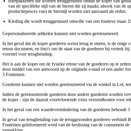
Bierpakketten die worden teruggestuurd omdat de koper van gedach
van de specifieke stijl van de bieren die zij maakt, alsook van de
productieproces van) de bierstijl worden niet aanvaard als reden.
Kleding die wordt teruggestuurd omwille van een foutieve maat. D
Gepersonaliseerde artikelen kunnen niet worden geretourneerd.
In het geval dat de koper goederen wenst terug te sturen, is de enige 
retour document, en foto's om de staat van de goederen bij vertrek b
voorstel voor terugbetaling.
Het is aan de koper om de fysieke retour van de goederen op te zetten
door middel van een antwoord op de originele e-mail of een ander fo
3 Fonteinen.
Goederen kunnen niet worden geretourneerd via de winkel in Lot, tenz
Indien de geretourneerde goederen door andere goederen worden verva
de koper - zijn de daaruit voortvloeiende extra verzendkosten voor r
In het geval van een waardevermindering van de goederen behoudt 3 F
In geval van terugbetaling van de teruggezonden goederen verbindt B
Fonteinen geïnformeerd werd van de beslissing van de consument de ov
verpakking.