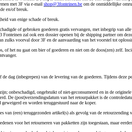
nemen met 3F via e-mail
shop@3fonteinen.be
om de onmiddellijke omrui
ade en/of breuk.
gheid van enige schade of breuk.
eschadigde of gebroken goederen gratis vervangen, met inbegrip van al
j 3 Fonteinen zal ook een dossier openen bij de shipping partner om deze
an zulks voorval door 3F en de aanvaarding van het voorstel tot oploss
os, of het nu gaat om bier of goederen en niet om de doos(zen) zelf. In
ntvanger.
 de dag (inbegrepen) van de levering van de goederen. Tijdens deze pe
jn; onbeschadigd, ongebruikt of niet-geconsumeerd en in de originele 
rd. De (post)verzendingsdatum van het retourpakket is de controledatu
d geweigerd en worden teruggestuurd naar de koper.
ies van (een) teruggezonden artikel(s) als gevolg van de retourzending 
edenen voor het retourneren van pakketten zijn toegestaan, maar eerder 