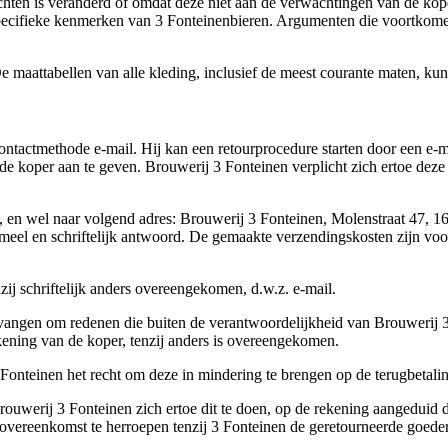
ten is veranderd of omdat deze niet aan de verwachtingen van de koper
 specifieke kenmerken van 3 Fonteinenbieren. Argumenten die voortkomen
e maattabellen van alle kleding, inclusief de meest courante maten, k
contactmethode e-mail. Hij kan een retourprocedure starten door een e-m
ij de koper aan te geven. Brouwerij 3 Fonteinen verplicht zich ertoe de
, en wel naar volgend adres: Brouwerij 3 Fonteinen, Molenstraat 47, 16
rmeel en schriftelijk antwoord. De gemaakte verzendingskosten zijn vo
ij schriftelijk anders overeengekomen, d.w.z. e-mail.
ngen om redenen die buiten de verantwoordelijkheid van Brouwerij 3 F
ekening van de koper, tenzij anders is overeengekomen.
onteinen het recht om deze in mindering te brengen op de terugbetalin
rouwerij 3 Fonteinen zich ertoe dit te doen, op de rekening aangeduid
ereenkomst te herroepen tenzij 3 Fonteinen de geretourneerde goederen 