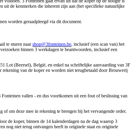
 voldoen. 3 Fonteinen gaat ervan uit dat de koper op de hoogte is
 uit de kenmerken die inherent zijn aan (het specifieke natuurlijke
unnen worden geraadpleegd via dit document.
ail te sturen naar
shop@3fonteinen.be
, inclusief (een scan van) het
ze verzoeken binnen 3 werkdagen te beantwoorden, inclusief een
51 Lot (Beersel), België, en enkel na schriftelijke aanvaarding van 3F
or rekening van de koper en worden niet terugbetaald door Brouwerij
onteinen vallen - en dus voortkomen uit een fout of beslissing van
g of om deze mee in rekening te brengen bij het vervangende order.
 door de koper, binnen de 14 kalenderdagen na de dag waarop 3
nog niet terug ontvangen heeft in originele staat en originele