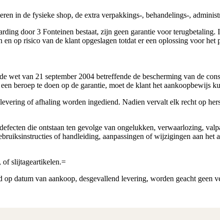
ren in de fysieke shop, de extra verpakkings-, behandelings-, administr
ng door 3 Fonteinen bestaat, zijn geen garantie voor terugbetaling. I
n op risico van de klant opgeslagen totdat er een oplossing voor het 
ig de wet van 21 september 2004 betreffende de bescherming van de co
 een beroep te doen op de garantie, moet de klant het aankoopbewijs k
evering of afhaling worden ingediend. Nadien vervalt elk recht op her
defecten die ontstaan ten gevolge van ongelukken, verwaarlozing, valpart
ruiksinstructies of handleiding, aanpassingen of wijzigingen aan het a
of slijtageartikelen.=
d op datum van aankoop, desgevallend levering, worden geacht geen ve