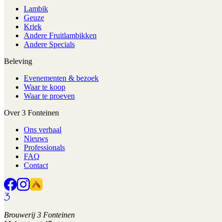
Lambik
Geuze
Kriek
Andere Fruitlambikken
Andere Specials
Beleving
Evenementen & bezoek
Waar te koop
Waar te proeven
Over 3 Fonteinen
Ons verhaal
Nieuws
Professionals
FAQ
Contact
Brouwerij 3 Fonteinen