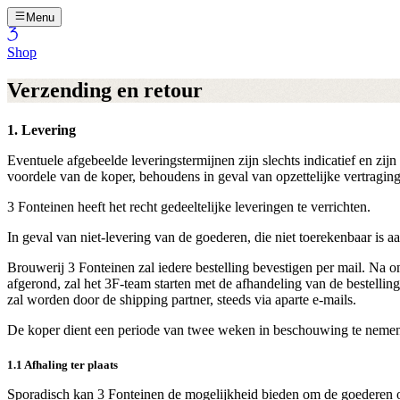
Menu
Shop
Verzending en retour
1. Levering
Eventuele afgebeelde leveringstermijnen zijn slechts indicatief en zi
voordele van de koper, behoudens in geval van opzettelijke vertraging
3 Fonteinen heeft het recht gedeeltelijke leveringen te verrichten.
In geval van niet-levering van de goederen, die niet toerekenbaar is
Brouwerij 3 Fonteinen zal iedere bestelling bevestigen per mail. Na on
afgerond, zal het 3F-team starten met de afhandeling van de bestelling
zal worden door de shipping partner, steeds via aparte e-mails.
De koper dient een periode van twee weken in beschouwing te nemen tu
1.1 Afhaling ter plaats
Sporadisch kan 3 Fonteinen de mogelijkheid bieden om de goederen op 