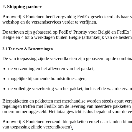
2. Shipping partner
Brouwerij 3 Fonteinen heeft zorgvuldig FedEx geselecteerd als haar shi
webshop en de verzendservices verder te verfijnen.
De tarieven zijn gebaseerd op FedEx’ Priority voor België en FedEx’ 
België en 4 tot 6 werkdagen buiten België (afhankelijk van de bestemm
2.1 Tarieven & Bestemmingen
De van toepassing zijnde verzendkosten zijn gebaseerd op de combin
de verzending en het afleveren van het pakket;
mogelijke bijkomende brandstoftoeslagen;
de volledige verzekering van het pakket, inclusief de waarde ervan
Bierpakketten en pakketten met merchandise worden steeds apart verp
regelingen treffen met FedEx om de levering van meerdere pakketten te 
ordernummer opgesteld. Het totaalgewicht is dus bepalend voor de ve
Brouwerij 3 Fonteinen verzendt bierpakketten enkel naar landen bin
van toepassing zijnde verzendkosten)
.