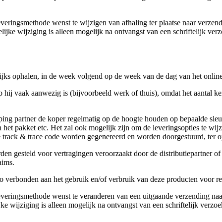
 leveringsmethode wenst te wijzigen van afhaling ter plaatse naar verzen
ijke wijziging is alleen mogelijk na ontvangst van een schriftelijk ve
lijks ophalen, in de week volgend op de week van de dag van het online 
hij vaak aanwezig is (bijvoorbeeld werk of thuis), omdat het aantal ke
ping partner de koper regelmatig op de hoogte houden op bepaalde sleu
het pakket etc. Het zal ook mogelijk zijn om de leveringsopties te wij
e track & trace code worden gegenereerd en worden doorgestuurd, ter o
den gesteld voor vertragingen veroorzaakt door de distributiepartner o
aims.
co verbonden aan het gebruik en/of verbruik van deze producten voor re
e leveringsmethode wenst te veranderen van een uitgaande verzending na
ke wijziging is alleen mogelijk na ontvangst van een schriftelijk verzo