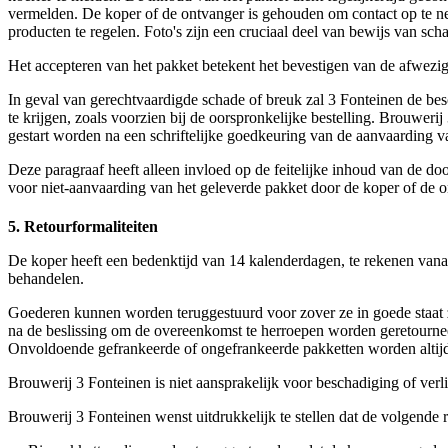
vermelden. De koper of de ontvanger is gehouden om contact op te 
producten te regelen. Foto's zijn een cruciaal deel van bewijs van sch
Het accepteren van het pakket betekent het bevestigen van de afwezi
In geval van gerechtvaardigde schade of breuk zal 3 Fonteinen de b
te krijgen, zoals voorzien bij de oorspronkelijke bestelling. Brouweri
gestart worden na een schriftelijke goedkeuring van de aanvaarding v
Deze paragraaf heeft alleen invloed op de feitelijke inhoud van de do
voor niet-aanvaarding van het geleverde pakket door de koper of de o
5. Retourformaliteiten
De koper heeft een bedenktijd van 14 kalenderdagen, te rekenen vanaf
behandelen.
Goederen kunnen worden teruggestuurd voor zover ze in goede staat zi
na de beslissing om de overeenkomst te herroepen worden geretournee
Onvoldoende gefrankeerde of ongefrankeerde pakketten worden altij
Brouwerij 3 Fonteinen is niet aansprakelijk voor beschadiging of verl
Brouwerij 3 Fonteinen wenst uitdrukkelijk te stellen dat de volgende r