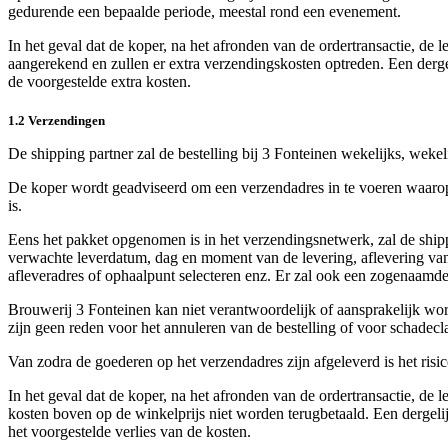
gedurende een bepaalde periode, meestal rond een evenement.
In het geval dat de koper, na het afronden van de ordertransactie, de
aangerekend en zullen er extra verzendingskosten optreden. Een dergel
de voorgestelde extra kosten.
1.2 Verzendingen
De shipping partner zal de bestelling bij 3 Fonteinen wekelijks, weke
De koper wordt geadviseerd om een verzendadres in te voeren waarop 
is.
Eens het pakket opgenomen is in het verzendingsnetwerk, zal de ship
verwachte leverdatum, dag en moment van de levering, aflevering van 
afleveradres of ophaalpunt selecteren enz. Er zal ook een zogenaamd
Brouwerij 3 Fonteinen kan niet verantwoordelijk of aansprakelijk wor
zijn geen reden voor het annuleren van de bestelling of voor schadecl
Van zodra de goederen op het verzendadres zijn afgeleverd is het risi
In het geval dat de koper, na het afronden van de ordertransactie, d
kosten boven op de winkelprijs niet worden terugbetaald. Een dergelij
het voorgestelde verlies van de kosten.