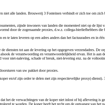
 niet alle landen. Brouwerij 3 Fonteinen verbindt er zich toe om zich bl
nsumenten, zijnde inwoners van landen die momenteel niet op de lijst
ormd door de zogenaamde proxies, d.w.z. collega-bierliefhebbers die bi
n en te laten leveren op een adres anders dan het factuuradres en in é
 de diensten tot aan de levering op het opgegeven verzendadres. De orga
er, alsook de verantwoording en verantwoordelijkheid ervan. Het is aa
 voor niet-naleving, schade of breuk, niet-levering enz. na de voltooi
t doorsturen van uw pakket door proxies.
per en/of zijn order te delen met zijn respectievelijke proxy(-dienst).
dat het de verwachtingen van de koper niet inlost of bij aflevering is 
ntroleerd te worden. De koper heeft het recht om de ontvangst van het 