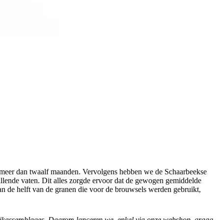
s meer dan twaalf maanden. Vervolgens hebben we de Schaarbeekse
illende vaten. Dit alles zorgde ervoor dat de gewogen gemiddelde
 dan de helft van de granen die voor de brouwsels werden gebruikt,
lambikassemblages. Daarom lanceren we, enkel via onze webshop, graag