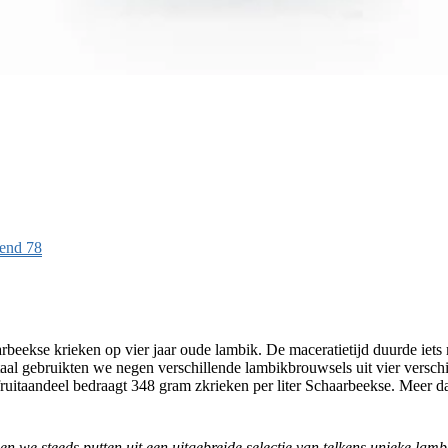
lend 78
eekse krieken op vier jaar oude lambik. De maceratietijd duurde iet
taal gebruikten we negen verschillende lambikbrouwsels uit vier versch
 fruitaandeel bedraagt ​​348 gram zkrieken per liter Schaarbeekse. Meer
nnen we steeds putten uit een uitgebreide selectie van telkens unieke 