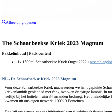
Afbeelding openen
The Schaarbeekse Kriek 2023 Magnum
Pakketinhoud | Pack content
1x 1500ml Schaarbeekse Kriek Oogst 2022 •
assemblage|b
NL - De Schaarbeekse Kriek 2023 Magnum
Voor deze Schaarbeekse Kriek macereerden we handgeplukte Schaarb
kriekenlambik geblended met één-, twee- en driejarige lambik. In to
leeftijd bij het bottelen ruim 34 maanden bedroeg. Het uiteindelijke
kwamen uit ons eigen netwerk. 100% 3 Fonteinen.
Dankzij onze grote, schone bibliotheek van (uitsluitend) flessen ku