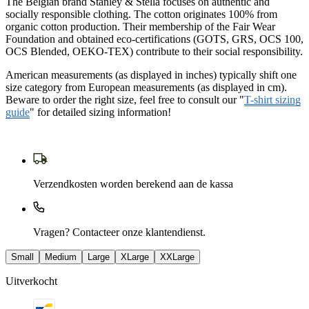
The Belgian brand Stanley & Stella focuses on authentic and
socially responsible clothing. The cotton originates 100% from
organic cotton production. Their membership of the Fair Wear
Foundation and obtained eco-certifications (GOTS, GRS, OCS 100,
OCS Blended, OEKO-TEX) contribute to their social responsibility.
American measurements (as displayed in inches) typically shift one
size category from European measurements (as displayed in cm).
Beware to order the right size, feel free to consult our "
T-shirt sizing
guide
" for detailed sizing information!
Verzendkosten worden berekend aan de kassa
Vragen? Contacteer onze klantendienst.
Small
Medium
Large
XLarge
XXLarge
Uitverkocht