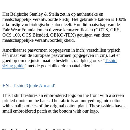
Het Belgische Stanley & Stella zet in op authentieke en
maatschappelijk verantwoorde kledij. Het gebruikte katoen is 100%
afkomstig van biologische katoenteelt. Hun lidmaatschap van de
Fair Wear Foundation en diverse keur-certificaten (GOTS, GRS,
OCS 100, OCS Blended, OEKO-TEX) getuigen van deze
maatschappelijke verantwoordelijkheid.
Amerikaanse pasvormen (opgegeven in inch) verschillen typisch
één maat van de Europese pasvormen (opgegeven in cm). Let er
goed op om de juiste maat te bestellen, raadpleeg onze "
T-shirt
sizing guide
" met de gedetailleerde maattabellen!
EN
-
T-shirt 'Quote Armand'
This t-shirt features an embroidered logo on the front with a screen
printed quote on the back. The fabric is an undyed organic cotton
with small particles of the original cotton plant. These t-shirts have a
small embroidered patch at the bottom with our logo.