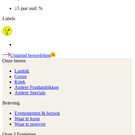
≥5 jaar oud: %
Labels
Untappd beoordeling
Onze bieren
Lambik
Geuze
Kriek
Andere Fruitlambikken
Andere Specials
Beleving
Evenementen & bezoek
Waar te koop
Waar te proeven
Over 3 Fonteinen