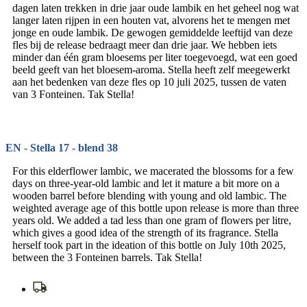
dagen laten trekken in drie jaar oude lambik en het geheel nog wat
langer laten rijpen in een houten vat, alvorens het te mengen met
jonge en oude lambik. De gewogen gemiddelde leeftijd van deze
fles bij de release bedraagt meer dan drie jaar. We hebben iets
minder dan één gram bloesems per liter toegevoegd, wat een goed
beeld geeft van het bloesem-aroma. Stella heeft zelf meegewerkt
aan het bedenken van deze fles op 10 juli 2025, tussen de vaten
van 3 Fonteinen. Tak Stella!
EN - Stella 17 - blend 38
For this elderflower lambic, we macerated the blossoms for a few
days on three-year-old lambic and let it mature a bit more on a
wooden barrel before blending with young and old lambic. The
weighted average age of this bottle upon release is more than three
years old. We added a tad less than one gram of flowers per litre,
which gives a good idea of the strength of its fragrance. Stella
herself took part in the ideation of this bottle on July 10th 2025,
between the 3 Fonteinen barrels. Tak Stella!