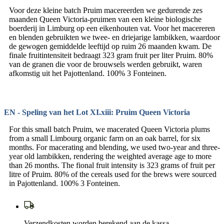
Voor deze kleine batch Pruim macereerden we gedurende zes
maanden Queen Victoria-pruimen van een kleine biologische
boerderij in Limburg op een eikenhouten vat. Voor het macereren
en blenden gebruikten we twee- en driejarige lambikken, waardoor
de gewogen gemiddelde leeftijd op ruim 26 maanden kwam. De
finale fruitintensiteit bedraagt 323 gram fruit per liter Pruim. 80%
van de granen die voor de brouwsels werden gebruikt, waren
afkomstig uit het Pajottenland. 100% 3 Fonteinen.
EN - Speling van het Lot XI.xiii: Pruim Queen Victoria
For this small batch Pruim, we macerated Queen Victoria plums
from a small Limbourg organic farm on an oak barrel, for six
months. For macerating and blending, we used two-year and three-
year old lambikken, rendering the weighted average age to more
than 26 months. The fional fruit intensity is 323 grams of fruit per
litre of Pruim. 80% of the cereals used for the brews were sourced
in Pajottenland. 100% 3 Fonteinen.
Verzendkosten worden berekend aan de kassa