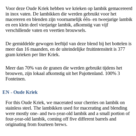
Voor deze Oude Kriek hebben we krieken op lambik gemacereerd
in inox vaten. De lambikken die werden gebruikt voor het
macereren en blenden zijn voornamelijk één- en tweejarige lambik
en een klein deel vierjarige lambik, afkomstig van vijf
verschillende vaten en veertien brouwsels.
De gemiddelde gewogen leeftijd van deze blend bij het bottelen is
meer dan 16 maanden, en de uiteindelijke fruitintensiteit is 377
gram krieken per liter Kriek.
Meer dan 70% van de granen die werden gebruikt tijdens het
brouwen, zijn lokaal afkomstig uit het Pajottenland. 100% 3
Fonteinen.
EN - Oude Kriek
For this Oude Kriek, we macerated sour cherries on lambik on
stainless steel. The lambikken used for macerating and blending
were mostly one- and two-year-old lambik and a small portion of
four-year-old lambik, coming off five different barrels and
originating from fourteen brews.