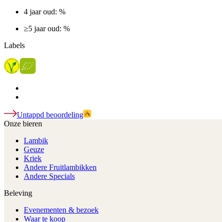
4 jaar oud: %
≥5 jaar oud: %
Labels
Untappd beoordeling
Onze bieren
Lambik
Geuze
Kriek
Andere Fruitlambikken
Andere Specials
Beleving
Evenementen & bezoek
Waar te koop