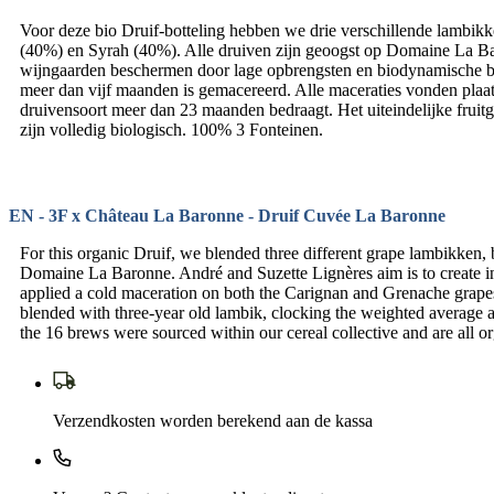
Voor deze bio Druif-botteling hebben we drie verschillende lambik
(40%) en Syrah (40%). Alle druiven zijn geoogst op Domaine La Baro
wijngaarden beschermen door lage opbrengsten en biodynamische b
meer dan vijf maanden is gemacereerd. Alle maceraties vonden plaa
druivensoort meer dan 23 maanden bedraagt. Het uiteindelijke fruitg
zijn volledig biologisch. 100% 3 Fonteinen.
EN - 3F x Château La Baronne - Druif Cuvée La Baronne
For this organic Druif, we blended three different grape lambikken
Domaine La Baronne. André and Suzette Lignères aim is to create int
applied a cold maceration on both the Carignan and Grenache grape
blended with three-year old lambik, clocking the weighted average age
the 16 brews were sourced within our cereal collective and are all 
Verzendkosten worden berekend aan de kassa