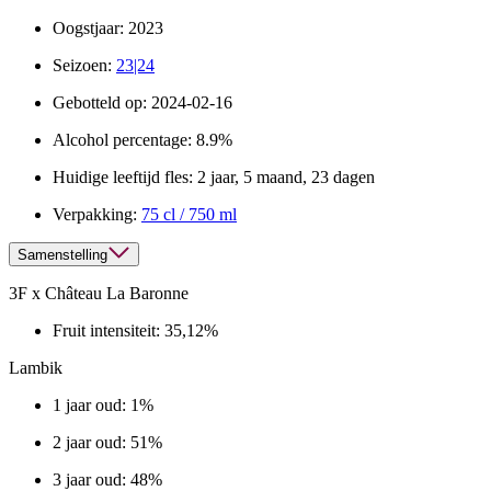
Oogstjaar:
2023
Seizoen:
23|24
Gebotteld op:
2024-02-16
Alcohol percentage:
8.9%
Huidige leeftijd fles:
2 jaar, 5 maand, 23 dagen
Verpakking:
75 cl / 750 ml
Samenstelling
3F x Château La Baronne
Fruit intensiteit:
35,12%
Lambik
1 jaar oud: 1%
2 jaar oud: 51%
3 jaar oud: 48%