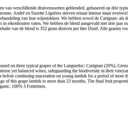
ken van verschillende druivensoorten geblended, gebaseerd op drie ty
nne. André en Suzette Lignères streven ernaar intense maar evenwichti
ehandeling van hun wijnstokken. We hebben zowel de Carignan- als 
ts in eikenhouten vaten. We hebben de blend aangevuld met drie jaar 
ehalte van de blend is 352 gram druiven per liter Druif. Alle granen vo
, based on three typical grapes of the Languedoc: Carignan (20%), Gre
ense yet balanced wines, safeguarding the biodiversity in their vineya
s before continuing maceration on young lambik for a period of more t
 of this grape lambik to more than 23 months. The final fruit proportion
organic. 100% 3 Fonteinen.