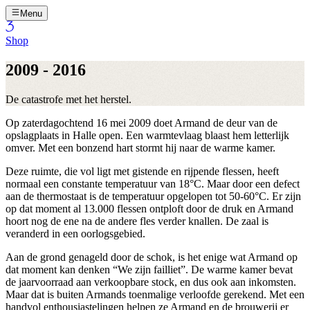
Menu
Shop
2009 - 2016
De catastrofe met het herstel.
Op zaterdagochtend 16 mei 2009 doet Armand de deur van de
opslagplaats in Halle open. Een warmtevlaag blaast hem letterlijk
omver. Met een bonzend hart stormt hij naar de warme kamer.
Deze ruimte, die vol ligt met gistende en rijpende flessen, heeft
normaal een constante temperatuur van 18°C. Maar door een defect
aan de thermostaat is de temperatuur opgelopen tot 50-60°C. Er zijn
op dat moment al 13.000 flessen ontploft door de druk en Armand
hoort nog de ene na de andere fles verder knallen. De zaal is
veranderd in een oorlogsgebied.
Aan de grond genageld door de schok, is het enige wat Armand op
dat moment kan denken “We zijn failliet”. De warme kamer bevat
de jaarvoorraad aan verkoopbare stock, en dus ook aan inkomsten.
Maar dat is buiten Armands toenmalige verloofde gerekend. Met een
handvol enthousiastelingen helpen ze Armand en de brouwerij er