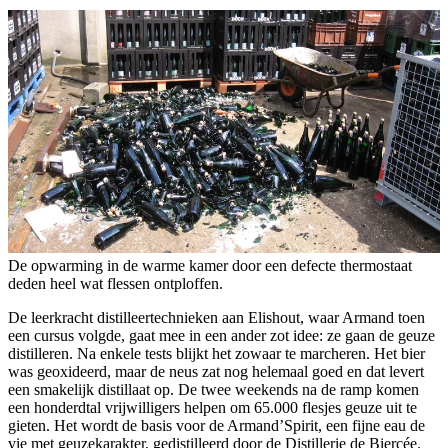
De opwarming in de warme kamer door een defecte thermostaat
deden heel wat flessen ontploffen.
De leerkracht distilleertechnieken aan Elishout, waar Armand toen
een cursus volgde, gaat mee in een ander zot idee: ze gaan de geuze
distilleren. Na enkele tests blijkt het zowaar te marcheren. Het bier
was geoxideerd, maar de neus zat nog helemaal goed en dat levert
een smakelijk distillaat op. De twee weekends na de ramp komen
een honderdtal vrijwilligers helpen om 65.000 flesjes geuze uit te
gieten. Het wordt de basis voor de Armand’Spirit, een fijne eau de
vie met geuzekarakter, gedistilleerd door de Distillerie de Biercée.