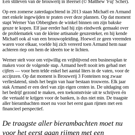
Een stilleven van de brouwerij in Beersel (© Matthew 'Fuj' Scher).
Op een zomerse zaterdagochtend in 2013 staan Michaël en Armand
met enkele ingewijden te praten over deze plannen. Op dat moment
stapt Werner Van Obberghen de winkel binnen om zijn bakske
geuze te kopen. Elf jaar eerder had hij zijn eindwerk gemaakt over
de problematiek van de kleine artisanale geuzesteker, en hij kende
Michaël ook al van een brouwopleiding. Hoewel ze geen vreemden
waren voor elkaar, voelde hij zich vereerd toen Armand hem naar
achteren riep om hem de ideeën toe te lichten.
Werner stelt voor om vrijwillig en vrijblijvend een businessplan te
maken voor de volgende stap. Armand heeft nooit iets gehad met
cijfers — voor hem telde enkel het aantal liters in de vaten, voor de
accijnzen. Op dat moment is Brouwerij 3 Fonteinen nog zwaar
verlieslatend, sinds het begin van haar bestaan trouwens. Elk jaar
stak Armand er een deel van zijn eigen centen in. De uitdaging om
het bedrijf gezond te maken, een toekomstvisie uit te schrijven én
die vertaald te krijgen voor de banken, is dus niet min. De traagste
aller bierambachten moet nu voor het eerst gaan rijmen met een
financieel perspectief.
De traagste aller bierambachten moet nu
voor het eerst gaan rijmen met een