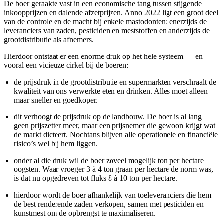
De boer geraakte vast in een economische tang tussen stijgende
inkoopprijzen en dalende afzetprijzen. Anno 2022 ligt een groot deel
van de controle en de macht bij enkele mastodonten: enerzijds de
leveranciers van zaden, pesticiden en meststoffen en anderzijds de
grootdistributie als afnemers.
Hierdoor ontstaat er een enorme druk op het hele systeem — en
vooral een vicieuze cirkel bij de boeren:
de prijsdruk in de grootdistributie en supermarkten verschraalt de
kwaliteit van ons verwerkte eten en drinken. Alles moet alleen
maar sneller en goedkoper.
dit verhoogt de prijsdruk op de landbouw. De boer is al lang
geen prijszetter meer, maar een prijsnemer die gewoon krijgt wat
de markt dicteert. Nochtans blijven alle operationele en financiële
risico’s wel bij hem liggen.
onder al die druk wil de boer zoveel mogelijk ton per hectare
oogsten. Waar vroeger 3 à 4 ton graan per hectare de norm was,
is dat nu opgedreven tot fluks 8 à 10 ton per hectare.
hierdoor wordt de boer afhankelijk van toeleveranciers die hem
de best renderende zaden verkopen, samen met pesticiden en
kunstmest om de opbrengst te maximaliseren.