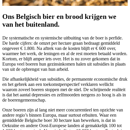
Ons Belgisch bier en brood krijgen we
van het buitenland.
De systematische en systemische uitbuiting van de boer is perfide.
De harde cijfers: de omzet per hectare graan bedraagt gemiddeld
ongeveer € 1.800. Na aftrek van de kosten blijft er € 600 over,
waarmee het werk, de leningen en al de rest moeten betaald worden.
Kortom, er blijft amper iets over. Het is nu zover gekomen dat in
Europa veel boeren hun gezinsinkomen halen uit subsidies in plaats
van uit de opbrengst van hun arbeid.
Die afhankelijkheid van subsidies, de permanente economische druk
en het gebrek aan een toekomstperspectief verklaren wellicht
waarom zoveel boeren stoppen met de stiel. De schrijnende realiteit
is dat het aantal depressies en zelfmoorden nergens zo hoog is als in
de boerengemeenschap.
Onze boeren zijn al lang niet meer concurrentieel ten opzichte van
andere regio’s binnen Europa, maar surtout erbuiten. Waar een
gemiddelde Belgische boer 30 hectare kan bewerken, is dat in
Oekraïne en andere Oost-Europese landen al gemakkelijk 100 tot