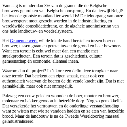
Vandaag is minder dan 3% van de granen die de Belgische
brouwers gebruiken van Belgische oorsprong. En dat terwijl België
het tweede grootste moutland ter wereld is! De teloorgang van onze
brouwersgerst moet gezocht worden in de industrialisering en
wereldwijde consolidatiedrang, en de algehele anonimisering van
ons hele landbouw- en voedselsysteem.
Het
Granennetwerk
wil de lokale band herstellen tussen boer en
brouwer, tussen graan en geuze, tussen de grond en haar bewoners.
Want een terroir is echt wel meer dan een mandje met
streekproducten. Een terroir, dat is geschiedenis, cultuur,
gemeenschap én economie, allemaal ineen.
Waarom dan dit project? In ’t kort: een definitieve terugkeer naar
onze terroir. Dat betekent een eigen smaak, maar ook een
authenticiteit waarvan de boeren de drijvende kracht zijn. Dat is niet
gemakkelijk, maar ook niet onmogelijk.
Pakweg een eeuw geleden woonden de boer, mouter en brouwer,
molenaar en bakker gewoon in hetzelfde dorp. Nog zo gemakkelijk.
Dat verzekerde het vertrouwen en de onderlinge verstandhouding,
want ze wisten met wie ze vandoen hadden en ze aten van hetzelfde
brood. Maar de landbouw is na de Tweede Wereldoorlog massaal
geïndustrialiseerd.