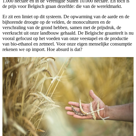
1.000 hectare en in de Verenigde Staten 10.000 hectare. En toch is
de prijs voor Belgisch graan dezelfde: die van de wereldmarkt.
Er zit een limiet op dit systeem. De opwarming van de aarde en de
bijhorende droogte op de velden, de monoculturen en de
verschraling van de grond hebben, samen met de prijsdruk, de
veerkracht uit onze landbouw gehaald. De Belgische graanteelt is nu
vooral gefocust op het voeden van onze veestapel en de productie
van bio-ethanol en zetmeel. Voor onze eigen menselijke consumptie
rekenen we op import. Hoe absurd is dat?