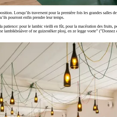
position. Lorsqu’ils traversent pour la première fois les grandes salles
qu’ils pourront enfin prendre leur temps.
a patience: pour le lambic vieilli en fût, pour la macération des fruits, 
 ne lambikbrààver of ne guizestèker plosj, en ze legge voete” (”Donnez 