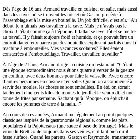
Dès l’âge de 16 ans, Armand travaille en cuisine, en salle, mais aussi
dans les caves où se trouvent les fûts et où Gaston procède à
l’assemblage et à la mise en bouteille. Un job difficile, c’est sûr. ”Au
début, je n’aimais pas travailler à la cave. Mais je n’avais pas le
choix. C’était comme ça à l’époque. Il fallait se lever tôt et se mettre
au travail. Il y faisait toujours froid et humide, et ça pouvait être un
endroit dangereux parce que des bouteilles explosent parfois dans la
machine à embouteiller. Mes vacances scolaires? Elles étaient
consacrées à l’embouteillage. Travailler, travailler, travailler.”
À l’âge de 21 ans, Armand dirige la cuisine du restaurant. “C’était
une époque extraordinaire: nous étions quatre à verser de la gueuze
en continu, avec deux hommes pour faire la vaisselle. Avec encore
d’autres personnes en cuisine et en salle. Quand on a commencé à
servir des moules, les choses se sont emballées. En été, on sortait
facilement cinq cents kilos de moules le jeudi et le vendredi, et une
tonne de frites par semaine. Sachant qu’à l’époque, on épluchait
encore les pommes de terre à la main...”
Au cours de ces années, Armand met également au point quelques
classiques inspirés de la gastronomie régionale, comme les plats
populaires à la Pajottersaus (une sauce à base de fromage). Mais le
virus du Brett coule toujours dans ses veines, et il faut bien qu’il
fasse surface. Quand les parents, Gaston et Raymonde, transmettent