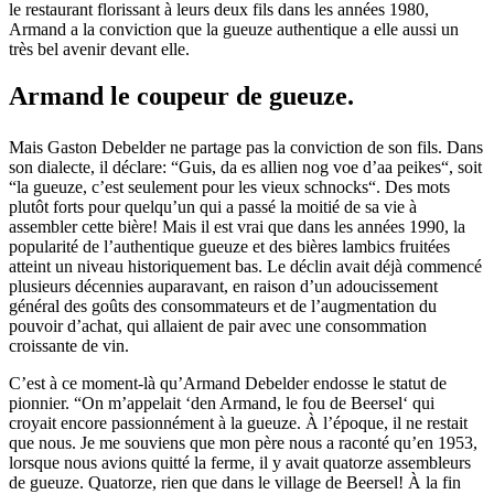
le restaurant florissant à leurs deux fils dans les années 1980,
Armand a la conviction que la gueuze authentique a elle aussi un
très bel avenir devant elle.
Armand le coupeur de gueuze.
Mais Gaston Debelder ne partage pas la conviction de son fils. Dans
son dialecte, il déclare: “Guis, da es allien nog voe d’aa peikes“, soit
“la gueuze, c’est seulement pour les vieux schnocks“. Des mots
plutôt forts pour quelqu’un qui a passé la moitié de sa vie à
assembler cette bière! Mais il est vrai que dans les années 1990, la
popularité de l’authentique gueuze et des bières lambics fruitées
atteint un niveau historiquement bas. Le déclin avait déjà commencé
plusieurs décennies auparavant, en raison d’un adoucissement
général des goûts des consommateurs et de l’augmentation du
pouvoir d’achat, qui allaient de pair avec une consommation
croissante de vin.
C’est à ce moment-là qu’Armand Debelder endosse le statut de
pionnier. “On m’appelait ‘den Armand, le fou de Beersel‘ qui
croyait encore passionnément à la gueuze. À l’époque, il ne restait
que nous. Je me souviens que mon père nous a raconté qu’en 1953,
lorsque nous avions quitté la ferme, il y avait quatorze assembleurs
de gueuze. Quatorze, rien que dans le village de Beersel! À la fin