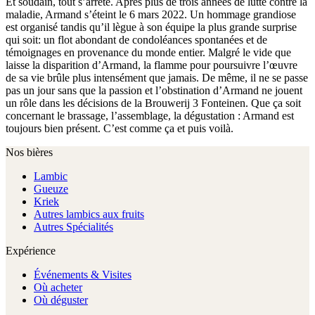
Et soudain, tout s’arrête. Après plus de trois années de lutte contre la
maladie, Armand s’éteint le 6 mars 2022. Un hommage grandiose
est organisé tandis qu’il lègue à son équipe la plus grande surprise
qui soit: un flot abondant de condoléances spontanées et de
témoignages en provenance du monde entier. Malgré le vide que
laisse la disparition d’Armand, la flamme pour poursuivre l’œuvre
de sa vie brûle plus intensément que jamais. De même, il ne se passe
pas un jour sans que la passion et l’obstination d’Armand ne jouent
un rôle dans les décisions de la Brouwerij 3 Fonteinen. Que ça soit
concernant le brassage, l’assemblage, la dégustation : Armand est
toujours bien présent. C’est comme ça et puis voilà.
Nos bières
Lambic
Gueuze
Kriek
Autres lambics aux fruits
Autres Spécialités
Expérience
Événements & Visites
Où acheter
Où déguster