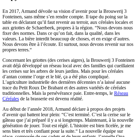
En 2017, Armand dévoile sa vision d’avenir pour la Brouwerij 3
Fonteinen, sans même s’en rendre compte. Il tape du poing sur la
table en déclarant qu’il faut revenir au terroir, aux céréales locales et
aux griottes de Schaerbeek, propres à la région. “Nous devons nous
fixer des normes. Dans ce qu’on fait, dans la qualité, dans les
valeurs. La bière interdit beaucoup de choses, et en exige d’autres.
Nous devons être à l’écoute. Et surtout, nous devons revenir sur nos
propres terres.“
Concernant les griottes (des cerises aigres), la Brouwerij 3 Fonteinen
avait déjà développé un réseau local avec des familles qui cueillaient
les cerises sur les arbres de leurs jardins. Mais pour les céréales
d’antan comme l’orge et le blé, ça a été plus compliqué.
L’agriculture industrielle des dernières décennies n’a laissé aucune
trace du Petit Roux De Brabant et des autres variétés de céréales
traditionnelles. Mais la persévérance paie. Entre-temps, le
Réseau
Céréales
de la brasserie est devenu réalité.
Au début de l’année 2018, Armand déclare à propos des projets
d’avenir qui battent leur plein: “C’est terminé. C’est la cerise sur le
gâteau que j’ai préparé il y a si longtemps. Maintenant, à la nouvelle
génération de jouer. Tout est réglé. L’histoire est bien ficelée, je me
sens bien et très confiant pour la suite.“ La nouvelle équipe sur
place, composée de ses cadets et de leurs enfants, l’appelle Opa