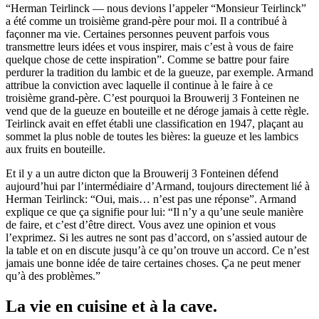
“Herman Teirlinck — nous devions l’appeler “Monsieur Teirlinck”
a été comme un troisième grand-père pour moi. Il a contribué à
façonner ma vie. Certaines personnes peuvent parfois vous
transmettre leurs idées et vous inspirer, mais c’est à vous de faire
quelque chose de cette inspiration”. Comme se battre pour faire
perdurer la tradition du lambic et de la gueuze, par exemple. Armand
attribue la conviction avec laquelle il continue à le faire à ce
troisième grand-père. C’est pourquoi la Brouwerij 3 Fonteinen ne
vend que de la gueuze en bouteille et ne déroge jamais à cette règle.
Teirlinck avait en effet établi une classification en 1947, plaçant au
sommet la plus noble de toutes les bières: la gueuze et les lambics
aux fruits en bouteille.
Et il y a un autre dicton que la Brouwerij 3 Fonteinen défend
aujourd’hui par l’intermédiaire d’Armand, toujours directement lié à
Herman Teirlinck: “Oui, mais… n’est pas une réponse”. Armand
explique ce que ça signifie pour lui: “Il n’y a qu’une seule manière
de faire, et c’est d’être direct. Vous avez une opinion et vous
l’exprimez. Si les autres ne sont pas d’accord, on s’assied autour de
la table et on en discute jusqu’à ce qu’on trouve un accord. Ce n’est
jamais une bonne idée de taire certaines choses. Ça ne peut mener
qu’à des problèmes.”
La vie en cuisine et à la cave.