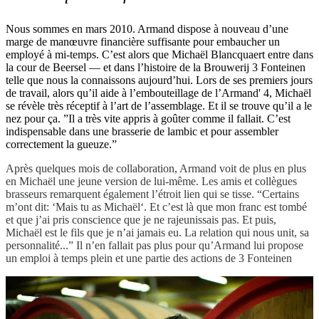
Nous sommes en mars 2010. Armand dispose à nouveau d’une
marge de manœuvre financière suffisante pour embaucher un
employé à mi-temps. C’est alors que Michaël Blancquaert entre dans
la cour de Beersel — et dans l’histoire de la Brouwerij 3 Fonteinen
telle que nous la connaissons aujourd’hui. Lors de ses premiers jours
de travail, alors qu’il aide à l’embouteillage de l’Armand' 4, Michaël
se révèle très réceptif à l’art de l’assemblage. Et il se trouve qu’il a le
nez pour ça. ”Il a très vite appris à goûter comme il fallait. C’est
indispensable dans une brasserie de lambic et pour assembler
correctement la gueuze.”
Après quelques mois de collaboration, Armand voit de plus en plus
en Michaël une jeune version de lui-même. Les amis et collègues
brasseurs remarquent également l’étroit lien qui se tisse. “Certains
m’ont dit: ‘Mais tu as Michaël‘. Et c’est là que mon franc est tombé
et que j’ai pris conscience que je ne rajeunissais pas. Et puis,
Michaël est le fils que je n’ai jamais eu. La relation qui nous unit, sa
personnalité...” Il n’en fallait pas plus pour qu’Armand lui propose
un emploi à temps plein et une partie des actions de 3 Fonteinen