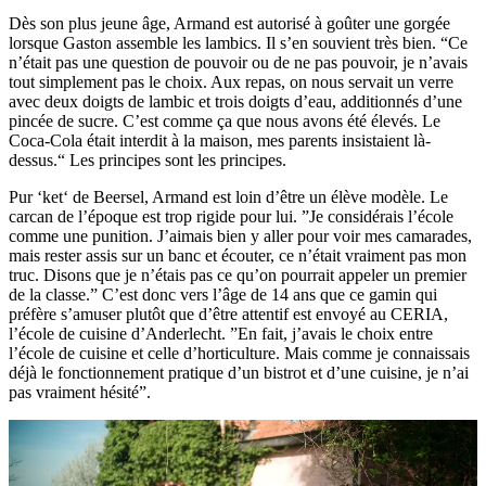
Dès son plus jeune âge, Armand est autorisé à goûter une gorgée
lorsque Gaston assemble les lambics. Il s’en souvient très bien. “Ce
n’était pas une question de pouvoir ou de ne pas pouvoir, je n’avais
tout simplement pas le choix. Aux repas, on nous servait un verre
avec deux doigts de lambic et trois doigts d’eau, additionnés d’une
pincée de sucre. C’est comme ça que nous avons été élevés. Le
Coca-Cola était interdit à la maison, mes parents insistaient là-
dessus.“ Les principes sont les principes.
Pur ‘ket‘ de Beersel, Armand est loin d’être un élève modèle. Le
carcan de l’époque est trop rigide pour lui. ”Je considérais l’école
comme une punition. J’aimais bien y aller pour voir mes camarades,
mais rester assis sur un banc et écouter, ce n’était vraiment pas mon
truc. Disons que je n’étais pas ce qu’on pourrait appeler un premier
de la classe.” C’est donc vers l’âge de 14 ans que ce gamin qui
préfère s’amuser plutôt que d’être attentif est envoyé au CERIA,
l’école de cuisine d’Anderlecht. ”En fait, j’avais le choix entre
l’école de cuisine et celle d’horticulture. Mais comme je connaissais
déjà le fonctionnement pratique d’un bistrot et d’une cuisine, je n’ai
pas vraiment hésité”.