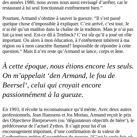
des années 1980, nous avons nous aussi envisagé d’arrêter, car le
restaurant à lui seul fonctionnait extrêmement bien.“
Pourtant, Armand s’obstine à sauver la gueuze. “Il s’est passé
quelque chose d’impossible à expliquer. C’est arrivé, c’est tout. Je
n’ai été qu’un maillon dans la chaîne de la tradition. Mais je n’ai pas
fait ça tout seul. Est-ce dû à Teirlinck? C’est sûr qu’il a joué un rôle
important. Ou alors à mon éducation, à l’entêtement inhérent à ma
région ou à mon caractère flamand? Impossible de répondre à cette
question.“ Mais il n’en reste qu’Armand se lance, corps et âme.
À cette époque, nous étions encore les seuls.
On m’appelait ‘den Armand, le fou de
Beersel‘, celui qui croyait encore
passionnément à la gueuze.
En 1993, il récolte la reconnaissance qu’il mérite. Avec deux autres
professionnels, Jean Hanssens et Jos Moriau, Armand reçoit le prix
des Objectieve Bierproevers (ou ‘dégustateurs objectifs de bière‘), le
prédécesseur de l’actuel Zythos. Il s’agit pour lui d’un
encouragement important, d’une confirmation de la valeur de
l’authentique métier d’assembleur de gueuze. “C’est la seule fois où