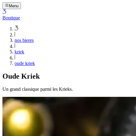
Menu
Boutique
nos bieres
kriek
oude kriek
Oude Kriek
Un grand classique parmi les Krieks.