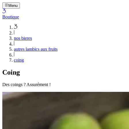
Menu
Boutique
nos bieres
autres lambics aux fruits
coing
Coing
Des coings ? Assurément !