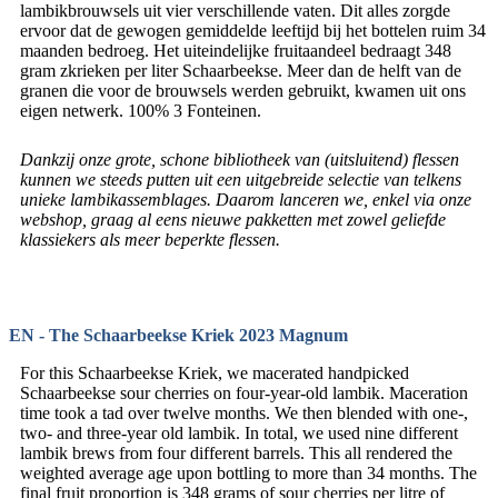
lambikbrouwsels uit vier verschillende vaten. Dit alles zorgde
ervoor dat de gewogen gemiddelde leeftijd bij het bottelen ruim 34
maanden bedroeg. Het uiteindelijke fruitaandeel bedraagt ​​348
gram zkrieken per liter Schaarbeekse. Meer dan de helft van de
granen die voor de brouwsels werden gebruikt, kwamen uit ons
eigen netwerk. 100% 3 Fonteinen.
Dankzij onze grote, schone bibliotheek van (uitsluitend) flessen
kunnen we steeds putten uit een uitgebreide selectie van telkens
unieke lambikassemblages. Daarom lanceren we, enkel via onze
webshop, graag al eens nieuwe pakketten met zowel geliefde
klassiekers als meer beperkte flessen.
EN - The Schaarbeekse Kriek 2023 Magnum
For this Schaarbeekse Kriek, we macerated handpicked
Schaarbeekse sour cherries on four-year-old lambik. Maceration
time took a tad over twelve months. We then blended with one-,
two- and three-year old lambik. In total, we used nine different
lambik brews from four different barrels. This all rendered the
weighted average age upon bottling to more than 34 months. The
final fruit proportion is 348 grams of sour cherries per litre of