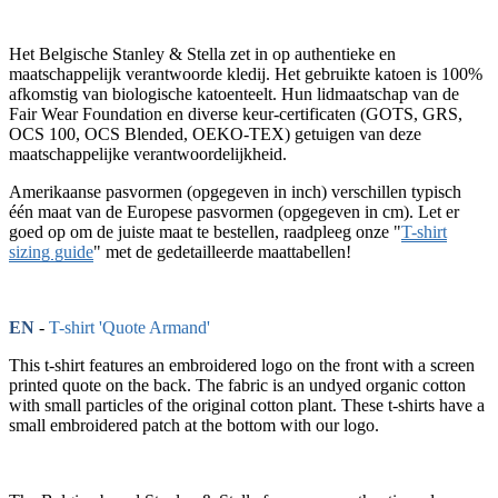
Het Belgische Stanley & Stella zet in op authentieke en
maatschappelijk verantwoorde kledij. Het gebruikte katoen is 100%
afkomstig van biologische katoenteelt. Hun lidmaatschap van de
Fair Wear Foundation en diverse keur-certificaten (GOTS, GRS,
OCS 100, OCS Blended, OEKO-TEX) getuigen van deze
maatschappelijke verantwoordelijkheid.
Amerikaanse pasvormen (opgegeven in inch) verschillen typisch
één maat van de Europese pasvormen (opgegeven in cm). Let er
goed op om de juiste maat te bestellen, raadpleeg onze "
T-shirt
sizing guide
" met de gedetailleerde maattabellen!
EN
-
T-shirt 'Quote Armand'
This t-shirt features an embroidered logo on the front with a screen
printed quote on the back. The fabric is an undyed organic cotton
with small particles of the original cotton plant. These t-shirts have a
small embroidered patch at the bottom with our logo.