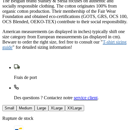
The Belgian brand Stanley & Stella focuses on authentic and
socially responsible clothing. The cotton originates 100% from
organic cotton production. Their membership of the Fair Wear
Foundation and obtained eco-certifications (GOTS, GRS, OCS 100,
OCS Blended, OEKO-TEX) contribute to their social responsibility.
American measurements (as displayed in inches) typically shift one
size category from European measurements (as displayed in cm).
Beware to order the right size, feel free to consult our "
T-shirt sizing
guide
" for detailed sizing information!
Frais de port
Des questions ? Contactez notre
service client
.
Small
Medium
Large
XLarge
XXLarge
Rupture de stock