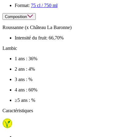
Format:
75 cl / 750 ml
Composition
Roussanne (x Château La Baronne)
Intensité du fruit:
66,70%
Lambic
1 ans : 36%
2 ans : 4%
3 ans : %
4 ans : 60%
≥5 ans : %
Caractéristiques