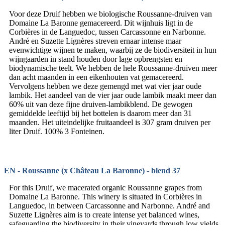
Voor deze Druif hebben we biologische Roussanne-druiven van
Domaine La Baronne gemacereerd. Dit wijnhuis ligt in de
Corbières in de Languedoc, tussen Carcassonne en Narbonne.
André en Suzette Lignères streven ernaar intense maar
evenwichtige wijnen te maken, waarbij ze de biodiversiteit in hun
wijngaarden in stand houden door lage opbrengsten en
biodynamische teelt. We hebben de hele Roussanne-druiven meer
dan acht maanden in een eikenhouten vat gemacereerd.
Vervolgens hebben we deze gemengd met wat vier jaar oude
lambik. Het aandeel van de vier jaar oude lambik maakt meer dan
60% uit van deze fijne druiven-lambikblend. De gewogen
gemiddelde leeftijd bij het bottelen is daarom meer dan 31
maanden. Het uiteindelijke fruitaandeel is 307 gram druiven per
liter Druif. 100% 3 Fonteinen.
EN - Roussanne (x Château La Baronne) - blend 37
For this Druif, we macerated organic Roussanne grapes from
Domaine La Baronne. This winery is situated in Corbières in
Languedoc, in between Carcassonne and Narbonne. André and
Suzette Lignères aim is to create intense yet balanced wines,
safeguarding the biodiversity in their vineyards through low yields