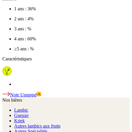
1 ans : 36%
2 ans : 4%
3 ans : %
4 ans : 60%
≥5 ans : %
Caractéristiques
Note Untappd
Nos bières
Lambic
Gueuze
Kriek
Autres lambics aux fruits
Autres Spécialités