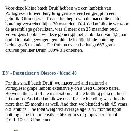
Voor deze kleine batch Druif hebben we een lambiek van
Portugieser-druiven langdurig gemacereerd en gerijpt in een
gebruikt Oloroso-vat. Tussen het begin van de maceratie en de
botteling verstreken bijna 20 maanden. Ook de lambik die we voor
de assemblage gebruikten, was al meer dan 25 maanden oud.
Vervolgens hebben we deze gemengd met lambikken van 4,5 jaar
oud. De totale gewogen gemiddelde leeftijd bij de botteling
bedraagt 45 maanden. De fruitintensiteit bedraagt 667 gram
druiven per liter Druif. 100% 3 Fonteinen.
EN - Portugieser x Oloroso - blend 40
For this small batch Druif, we macerated and matured a
Portugieser grape lambik extensively on a used Oloroso barrel.
Between the start of the maceration and the bottling passed almost
20 months. And the lambik we used for the blending was already
more than 25 months as well. And then we blended with 4,5 years
old lambics. The total weighted average age is 45 months upon
bottling. The fruit intensity is 667 grams of grapes per litre of
Druif. 100% 3 Fonteinen.