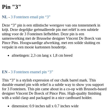
Pin "3"
NL
-
3 Fonteinen email pin “3”
Deze “3” pin is een stilistische weergave van ons tonnenmerk in
krijt. Deze degelijke geëmailleerde pin met reliëf is een subtiele
uiting voor de 3 Fonteinen liefhebber. Deze pin is een
samenwerking met de Brusselse designer Vincent De Boeck van
Pince Pins. Hoogwaardige afwerking, met een solide sluiting en
verpakt in een mooie kartonnen houdertje.
afmetingen: 2,3 cm lang x 1,8 cm breed
EN
-
3 Fonteinen enamel pin “3”
This “3” is a stylish expression of our chalk barrel mark. This
durable enamel pin with relief is a subtle way to show you support
for 3 Fonteinen. This pin came about in a co-op with Brussels-based
designer Vincent De Boeck of Pince Pins. High-quality finishing
with a solid clasp and packaged in a nice cardboard holder.
dimension: 0.9 inches tall x 0.7 inches wide