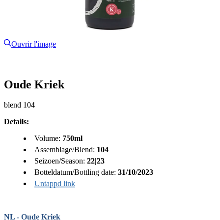
Ouvrir l'image
Oude Kriek
blend 104
Details:
Volume:
750ml
Assemblage/Blend:
104
Seizoen/Season:
22|23
Botteldatum/Bottling date:
31/10/2023
Untappd link
NL - Oude Kriek