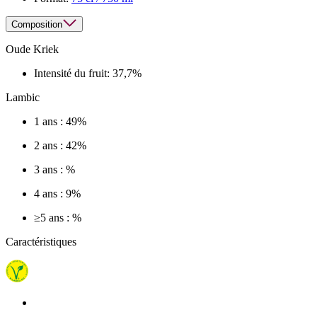
Composition
Oude Kriek
Intensité du fruit:
37,7%
Lambic
1 ans : 49%
2 ans : 42%
3 ans : %
4 ans : 9%
≥5 ans : %
Caractéristiques