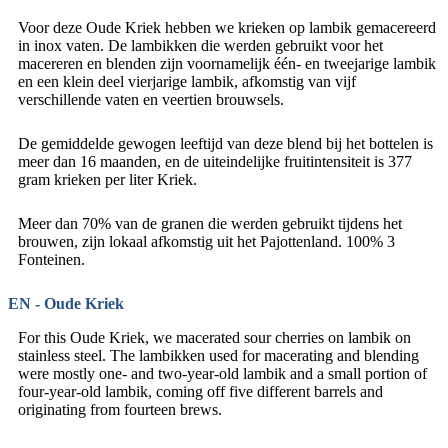
Voor deze Oude Kriek hebben we krieken op lambik gemacereerd
in inox vaten. De lambikken die werden gebruikt voor het
macereren en blenden zijn voornamelijk één- en tweejarige lambik
en een klein deel vierjarige lambik, afkomstig van vijf
verschillende vaten en veertien brouwsels.
De gemiddelde gewogen leeftijd van deze blend bij het bottelen is
meer dan 16 maanden, en de uiteindelijke fruitintensiteit is 377
gram krieken per liter Kriek.
Meer dan 70% van de granen die werden gebruikt tijdens het
brouwen, zijn lokaal afkomstig uit het Pajottenland. 100% 3
Fonteinen.
EN - Oude Kriek
For this Oude Kriek, we macerated sour cherries on lambik on
stainless steel. The lambikken used for macerating and blending
were mostly one- and two-year-old lambik and a small portion of
four-year-old lambik, coming off five different barrels and
originating from fourteen brews.