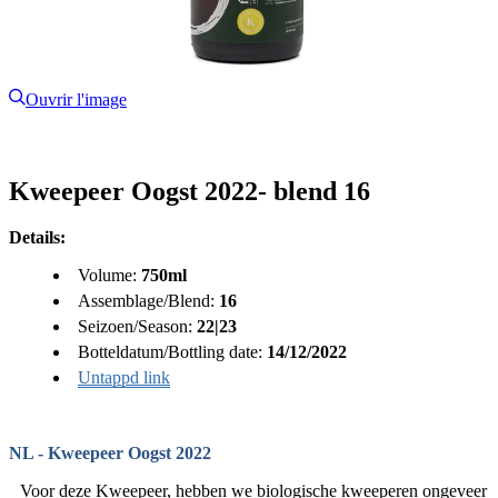
Ouvrir l'image
Kweepeer Oogst 2022- blend 16
Details:
Volume:
750ml
Assemblage/Blend:
16
Seizoen/Season:
22|23
Botteldatum/Bottling date:
14/12/2022
Untappd link
NL - Kweepeer Oogst 2022
Voor deze Kweepeer, hebben we biologische kweeperen ongeveer