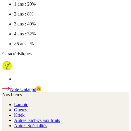
1 ans : 20%
2 ans : 8%
3 ans : 40%
4 ans : 32%
≥5 ans : %
Caractéristiques
Note Untappd
Nos bières
Lambic
Gueuze
Kriek
Autres lambics aux fruits
Autres Spécialités