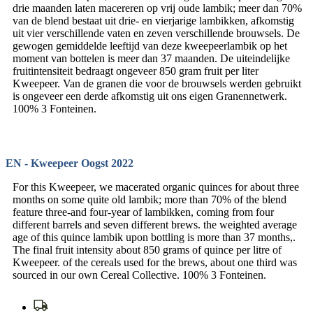
drie maanden laten macereren op vrij oude lambik; meer dan 70%
van de blend bestaat uit drie- en vierjarige lambikken, afkomstig
uit vier verschillende vaten en zeven verschillende brouwsels. De
gewogen gemiddelde leeftijd van deze kweepeerlambik op het
moment van bottelen is meer dan 37 maanden. De uiteindelijke
fruitintensiteit bedraagt ongeveer 850 gram fruit per liter
Kweepeer. Van de granen die voor de brouwsels werden gebruikt
is ongeveer een derde afkomstig uit ons eigen Granennetwerk.
100% 3 Fonteinen.
EN - Kweepeer Oogst 2022
For this Kweepeer, we macerated organic quinces for about three
months on some quite old lambik; more than 70% of the blend
feature three-and four-year of lambikken, coming from four
different barrels and seven different brews. the weighted average
age of this quince lambik upon bottling is more than 37 months,.
The final fruit intensity about 850 grams of quince per litre of
Kweepeer. of the cereals used for the brews, about one third was
sourced in our own Cereal Collective. 100% 3 Fonteinen.