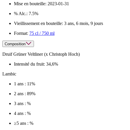
Mise en bouteille:
2023-01-31
% Alc.:
7.5%
Vieillissement en bouteille:
3 ans, 6 mois, 9 jours
Format:
75 cl / 750 ml
Composition
Druif Grüner Veltliner (x Christoph Hoch)
Intensité du fruit:
34,6%
Lambic
1 ans : 11%
2 ans : 89%
3 ans : %
4 ans : %
≥5 ans : %