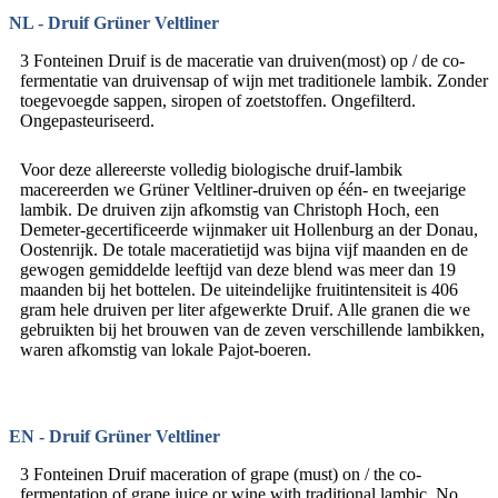
NL - Druif Grüner Veltliner
3 Fonteinen Druif is de maceratie van druiven(most) op / de co-
fermentatie van druivensap of wijn met traditionele lambik. Zonder
toegevoegde sappen, siropen of zoetstoffen. Ongefilterd.
Ongepasteuriseerd.
Voor deze allereerste volledig biologische druif-lambik
macereerden we Grüner Veltliner-druiven op één- en tweejarige
lambik. De druiven zijn afkomstig van Christoph Hoch, een
Demeter-gecertificeerde wijnmaker uit Hollenburg an der Donau,
Oostenrijk. De totale maceratietijd was bijna vijf maanden en de
gewogen gemiddelde leeftijd van deze blend was meer dan 19
maanden bij het bottelen. De uiteindelijke fruitintensiteit is 406
gram hele druiven per liter afgewerkte Druif. Alle granen die we
gebruikten bij het brouwen van de zeven verschillende lambikken,
waren afkomstig van lokale Pajot-boeren.
EN - Druif Grüner Veltliner
3 Fonteinen Druif maceration of grape (must) on / the co-
fermentation of grape juice or wine with traditional lambic. No