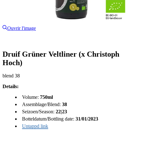
Ouvrir l'image
Druif Grüner Veltliner (x Christoph
Hoch)
blend 38
Details:
Volume:
750ml
Assemblage/Blend:
38
Seizoen/Season:
22|23
Botteldatum/Bottling date:
31/01/2023
Untappd link