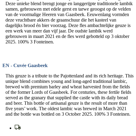
Deze unieke blend brengt jonge en langgerijpte traditionele lambik
samen, gebrouwen met edele gerst en tarwe geoogst op de velden
van de voormalige Heeren van Gaasbeek. Eeuwenlang vormden
deze vruchtbare akkers de graanschuur die het kasteel van
dagelijks brood én bier voorzag. Deze fles ambachtelijke geuze is
een werk van meer dan vijf jaar. De oudste lambik werd
gebrouwen in maart 2021 en de fles werd gebotteld op 3 oktober
2025. 100% 3 Fonteinen.
EN - Cuvée Gaasbeek
This geuze is a tribute to the Pajottenland and its rich heritage. This
unique blend combines young and long-aged traditional lambic,
brewed with premium barley and wheat harvested from the fields
of the former Lords of Gaasbeek. For centuries, these fertile fields
served as the granary that supplied the castle with its daily bread
and beer. This bottle of artisanal geuze is the result of more than
five years’ work. The oldest lambic was brewed in March 2021
and the bottle was bottled on 3 October 2025. 100% 3 Fonteinen.