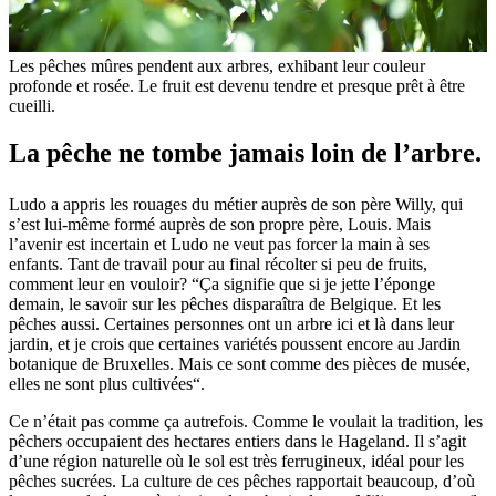
Les pêches mûres pendent aux arbres, exhibant leur couleur
profonde et rosée. Le fruit est devenu tendre et presque prêt à être
cueilli.
La pêche ne tombe jamais loin de l’arbre.
Ludo a appris les rouages du métier auprès de son père Willy, qui
s’est lui-même formé auprès de son propre père, Louis. Mais
l’avenir est incertain et Ludo ne veut pas forcer la main à ses
enfants. Tant de travail pour au final récolter si peu de fruits,
comment leur en vouloir? “Ça signifie que si je jette l’éponge
demain, le savoir sur les pêches disparaîtra de Belgique. Et les
pêches aussi. Certaines personnes ont un arbre ici et là dans leur
jardin, et je crois que certaines variétés poussent encore au Jardin
botanique de Bruxelles. Mais ce sont comme des pièces de musée,
elles ne sont plus cultivées“.
Ce n’était pas comme ça autrefois. Comme le voulait la tradition, les
pêchers occupaient des hectares entiers dans le Hageland. Il s’agit
d’une région naturelle où le sol est très ferrugineux, idéal pour les
pêches sucrées. La culture de ces pêches rapportait beaucoup, d’où