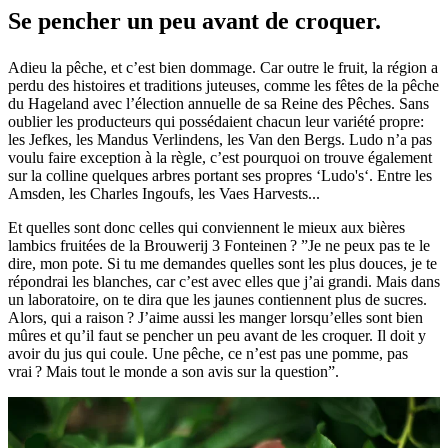
Se pencher un peu avant de croquer.
Adieu la pêche, et c’est bien dommage. Car outre le fruit, la région a
perdu des histoires et traditions juteuses, comme les fêtes de la pêche
du Hageland avec l’élection annuelle de sa Reine des Pêches. Sans
oublier les producteurs qui possédaient chacun leur variété propre:
les Jefkes, les Mandus Verlindens, les Van den Bergs. Ludo n’a pas
voulu faire exception à la règle, c’est pourquoi on trouve également
sur la colline quelques arbres portant ses propres ‘Ludo's‘. Entre les
Amsden, les Charles Ingoufs, les Vaes Harvests...
Et quelles sont donc celles qui conviennent le mieux aux bières
lambics fruitées de la Brouwerij 3 Fonteinen ? ”Je ne peux pas te le
dire, mon pote. Si tu me demandes quelles sont les plus douces, je te
répondrai les blanches, car c’est avec elles que j’ai grandi. Mais dans
un laboratoire, on te dira que les jaunes contiennent plus de sucres.
Alors, qui a raison ? J’aime aussi les manger lorsqu’elles sont bien
mûres et qu’il faut se pencher un peu avant de les croquer. Il doit y
avoir du jus qui coule. Une pêche, ce n’est pas une pomme, pas
vrai ? Mais tout le monde a son avis sur la question”.