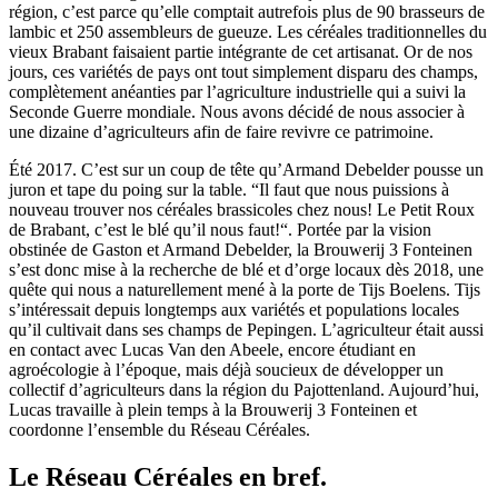
région, c’est parce qu’elle comptait autrefois plus de 90 brasseurs de
lambic et 250 assembleurs de gueuze. Les céréales traditionnelles du
vieux Brabant faisaient partie intégrante de cet artisanat. Or de nos
jours, ces variétés de pays ont tout simplement disparu des champs,
complètement anéanties par l’agriculture industrielle qui a suivi la
Seconde Guerre mondiale. Nous avons décidé de nous associer à
une dizaine d’agriculteurs afin de faire revivre ce patrimoine.
Été 2017. C’est sur un coup de tête qu’Armand Debelder pousse un
juron et tape du poing sur la table. “Il faut que nous puissions à
nouveau trouver nos céréales brassicoles chez nous! Le Petit Roux
de Brabant, c’est le blé qu’il nous faut!“. Portée par la vision
obstinée de Gaston et Armand Debelder, la Brouwerij 3 Fonteinen
s’est donc mise à la recherche de blé et d’orge locaux dès 2018, une
quête qui nous a naturellement mené à la porte de Tijs Boelens. Tijs
s’intéressait depuis longtemps aux variétés et populations locales
qu’il cultivait dans ses champs de Pepingen. L’agriculteur était aussi
en contact avec Lucas Van den Abeele, encore étudiant en
agroécologie à l’époque, mais déjà soucieux de développer un
collectif d’agriculteurs dans la région du Pajottenland. Aujourd’hui,
Lucas travaille à plein temps à la Brouwerij 3 Fonteinen et
coordonne l’ensemble du Réseau Céréales.
Le Réseau Céréales en bref.