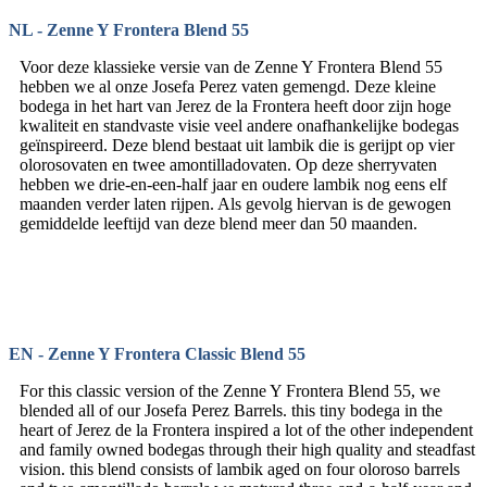
NL - Zenne Y Frontera Blend 55
Voor deze klassieke versie van de Zenne Y Frontera Blend 55
hebben we al onze Josefa Perez vaten gemengd. Deze kleine
bodega in het hart van Jerez de la Frontera heeft door zijn hoge
kwaliteit en standvaste visie veel andere onafhankelijke bodegas
geïnspireerd. Deze blend bestaat uit lambik die is gerijpt op vier
olorosovaten en twee amontilladovaten. Op deze sherryvaten
hebben we drie-en-een-half jaar en oudere lambik nog eens elf
maanden verder laten rijpen. Als gevolg hiervan is de gewogen
gemiddelde leeftijd van deze blend meer dan 50 maanden.
EN - Zenne Y Frontera Classic Blend 55
For this classic version of the Zenne Y Frontera Blend 55, we
blended all of our Josefa Perez Barrels. this tiny bodega in the
heart of Jerez de la Frontera inspired a lot of the other independent
and family owned bodegas through their high quality and steadfast
vision. this blend consists of lambik aged on four oloroso barrels