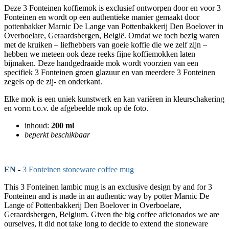
Deze 3 Fonteinen koffiemok is exclusief ontworpen door en voor 3
Fonteinen en wordt op een authentieke manier gemaakt door
pottenbakker Marnic De Lange van Pottenbakkerij Den Boelover in
Overboelare, Geraardsbergen, België. Omdat we toch bezig waren
met de kruiken – liefhebbers van goeie koffie die we zelf zijn –
hebben we meteen ook deze reeks fijne koffiemokken laten
bijmaken. Deze handgedraaide mok wordt voorzien van een
specifiek 3 Fonteinen groen glazuur en van meerdere 3 Fonteinen
zegels op de zij- en onderkant.
Elke mok is een uniek kunstwerk en kan variëren in kleurschakering
en vorm t.o.v. de afgebeelde mok op de foto.
inhoud:
200 ml
beperkt beschikbaar
EN
-
3 Fonteinen stoneware coffee mug
This 3 Fonteinen lambic mug is an exclusive design by and for 3
Fonteinen and is made in an authentic way by potter Marnic De
Lange of Pottenbakkerij Den Boelover in Overboelare,
Geraardsbergen, Belgium. Given the big coffee aficionados we are
ourselves, it did not take long to decide to extend the stoneware