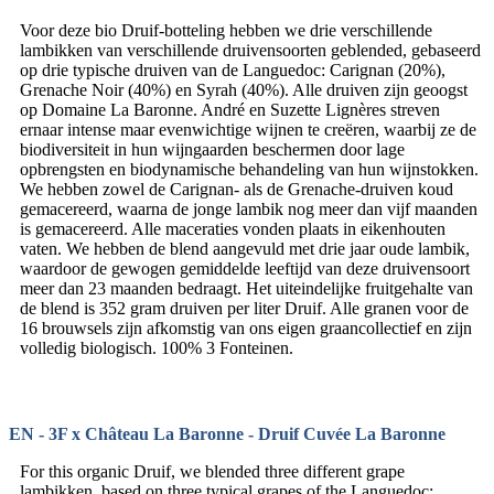
Voor deze bio Druif-botteling hebben we drie verschillende
lambikken van verschillende druivensoorten geblended, gebaseerd
op drie typische druiven van de Languedoc: Carignan (20%),
Grenache Noir (40%) en Syrah (40%). Alle druiven zijn geoogst
op Domaine La Baronne. André en Suzette Lignères streven
ernaar intense maar evenwichtige wijnen te creëren, waarbij ze de
biodiversiteit in hun wijngaarden beschermen door lage
opbrengsten en biodynamische behandeling van hun wijnstokken.
We hebben zowel de Carignan- als de Grenache-druiven koud
gemacereerd, waarna de jonge lambik nog meer dan vijf maanden
is gemacereerd. Alle maceraties vonden plaats in eikenhouten
vaten. We hebben de blend aangevuld met drie jaar oude lambik,
waardoor de gewogen gemiddelde leeftijd van deze druivensoort
meer dan 23 maanden bedraagt. Het uiteindelijke fruitgehalte van
de blend is 352 gram druiven per liter Druif. Alle granen voor de
16 brouwsels zijn afkomstig van ons eigen graancollectief en zijn
volledig biologisch. 100% 3 Fonteinen.
EN - 3F x Château La Baronne - Druif Cuvée La Baronne
For this organic Druif, we blended three different grape
lambikken, based on three typical grapes of the Languedoc: