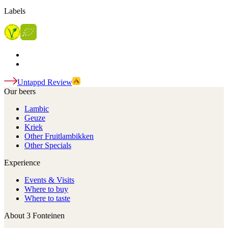
Labels
Untappd Review
Our beers
Lambic
Geuze
Kriek
Other Fruitlambikken
Other Specials
Experience
Events & Visits
Where to buy
Where to taste
About 3 Fonteinen